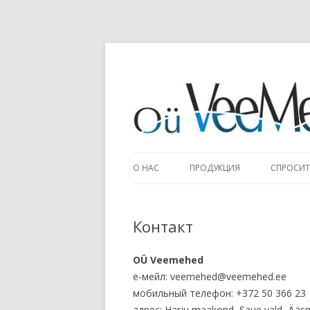
О НАС
ПРОДУКЦИЯ
СПРОСИТ
Контакт
OÜ Veemehed
е-мейл: veemehed@veemehed.ee
мобильный телефон: +372 50 366 23
адрес: Harju maakond, Saue vald, Ääsm