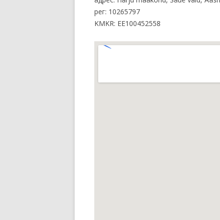
рег
: 10265797
KMKR: EE100452558