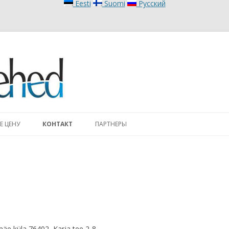
Eesti
Suomi
Русский
Skip to content
Е ЦЕНУ
КОНТАКТ
ПАРТНЕРЫ
äe küla 76402, Karja tee 2-8