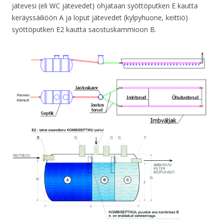
jätevesi (eli WC jätevedet) ohjataan syöttöputken E kautta
keräyssäiliöön A ja loput jätevedet (kylpyhuone, keittiö)
syöttöputken E2 kautta saostuskammioon B.