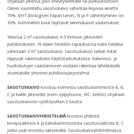
ohjataan yleensä joko imeytyskentälle tai purkuvesistöön.
Oikein suunniteltu saostuskaivo vähentää leijuvaa ainetta
70%, BHT (biologisen hapan tarve), N ja P vähentyminen on
30%. Kummatkin luvut täyttävät lainmukaiset vaatimukset.
Yleensä 2 m³ saostuskaivo 4-5 ihmisen jäteveden
puhdistukseen. Yli viiden henkilön tapauksessa tulee hankkia
vähintään 3 m³ saostuskaivo. Saostuskaivon tarkat mitat
riippuvat rakennuksien käyttötarkoituksista. Rakennus- ja
huoltokulujen säästämiseen voidaan rakentaa lähekkäisille
asuintaloille yhteinen puhdistusjärjestelmä.
SAOSTUSKAIVO
koostuu kolmesta saostuskammiosta A, B,
C ja kaikki jätevedet (esim. kylpyhuone, WC, keittiö) ohjataan
saostuskaivoon syöttöputken E kautta.
SAOSTUSKAIVOYHDISTELMÄ
koostuu yhdestä
keräyssäiliöstä A ja kaksikammioisesta saostussäiliöstä B, C
jotka ovat erotettu väliseinällä. Saostuskaivoyhdistelmässä