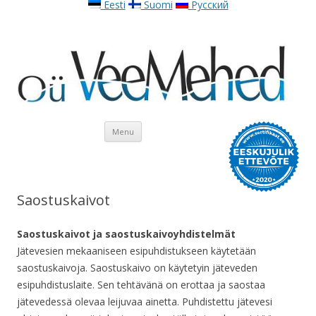
Eesti
Suomi
Русский
Skip to content
Menu
Saostuskaivot
Saostuskaivot ja saostuskaivoyhdistelmät
Jätevesien mekaaniseen esipuhdistukseen käytetään
saostuskaivoja. Saostuskaivo on käytetyin jäteveden
esipuhdistuslaite. Sen tehtävänä on erottaa ja saostaa
jätevedessä olevaa leijuvaa ainetta. Puhdistettu jätevesi