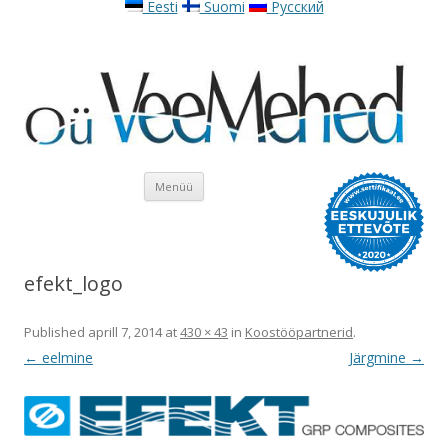
Eesti
Suomi
Русский
Liigu sisu juurde
Menüü
efekt_logo
Published
aprill 7, 2014
at
430 × 43
in
Koostööpartnerid
.
← eelmine
Järgmine →