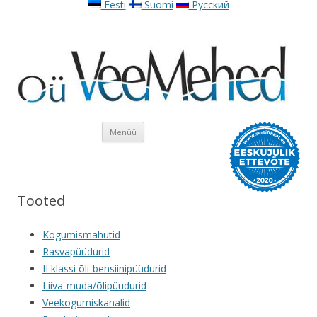
Eesti
Suomi
Русский
Liigu sisu juurde
Menüü
Tooted
Kogumismahutid
Rasvapüüdurid
II klassi õli-bensiinipüüdurid
Liiva-muda/õlipüüdurid
Veekogumiskanalid