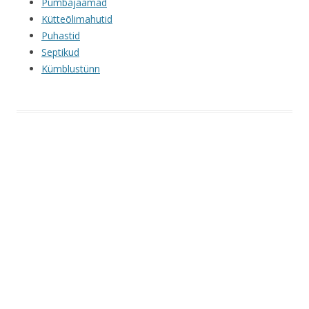
Pumbajaamad
Kütteõlimahutid
Puhastid
Septikud
Kümblustünn