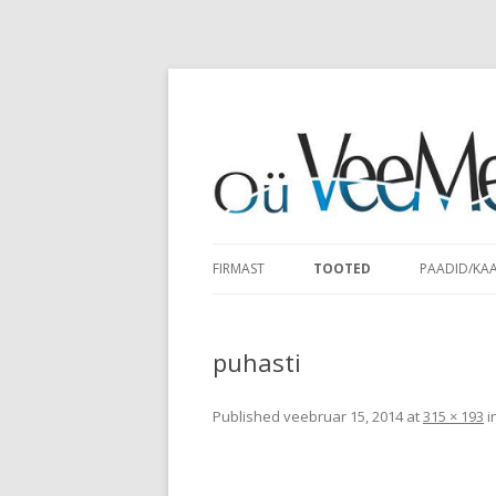
FIRMAST
TOOTED
PAADID/KA
puhasti
Published
veebruar 15, 2014
at
315 × 193
i