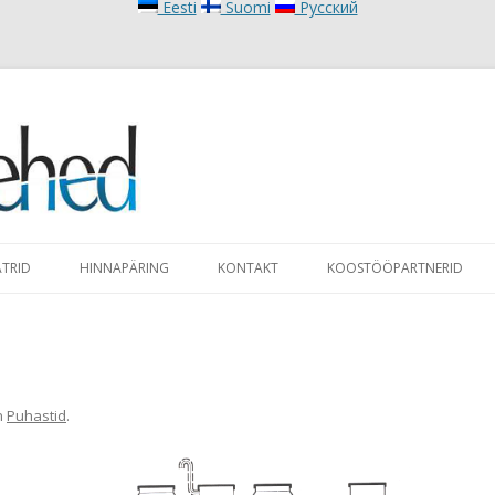
Eesti
Suomi
Русский
Liigu sisu juurde
ATRID
HINNAPÄRING
KONTAKT
KOOSTÖÖPARTNERID
n
Puhastid
.