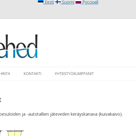
Eesti
Suomi
Русский
Skip to content
 HINTA
KONTAKTI
YHTEISTYÖKUMPPANIT
t
-pesuloiden ja -autotallien jäteveden keräyskanava (kuivakaivo).